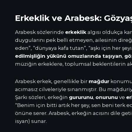
Erkeklik ve Arabesk: Gözy
Arabesk sözlerinde
erkeklik
algısı oldukça k
duygularını pek belli etmeyen, ailesinin direği
eden”, “dünyaya kafa tutan”, “aşkı için her şey
edilmişliğin yükünü omuzlarında taşıyan
,
gö
müziğin erkeklere, toplumsal beklentilerin aks
Arabesk erkek, genellikle bir
mağdur
konumund
acımasız cilveleriyle sınanmıştır. Bu mağduriyet
Şarkı sözleri, erkeğin
gururunu
,
onurunu
ve
er
“Benim için bitti artık her şey, sen beni terk 
önüne serer. Arabesk, erkeğin acısını dile get
isyan) sunar.