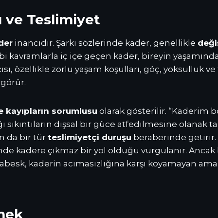
ı ve Teslimiyet
der
inancıdır. Şarkı sözlerinde kader, genellikle
deği
” gibi kavramlarla iç içe geçen kader, bireyin yaşamın
çısı, özellikle zorlu yaşam koşulları, göç, yoksulluk 
 görür.
ve kayıpların sorumlusu
olarak gösterilir. “Kaderim b
ğı sıkıntıların dışsal bir güce atfedilmesine olanak 
n da bir tür
teslimiyetçi duruşu
beraberinde getirir. 
nde kadere çıkmaz bir yol olduğu vurgulanır. Ancak b
rabesk, kaderin acımasızlığına karşı koyamayan ama y
kmek