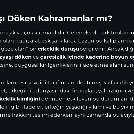
aşı Döken Kahramanlar mı?
armaşık ve çok katmanlıdır. Geleneksel Türk toplu
 olan figür, arabesk şarkılarda bazen bu kalıpların dı
i göze alan” bir
erkeklik duruşu
sergilenir. Ancak di
zyaşı döken
ve
çaresizlik içinde kaderine boyun 
ine, duygusal kırılganlıklarını ifade etme alanı sun
adır. Ya sevdiği tarafından aldatılmış, ya fakirlik
, erkeğin iç dünyasındaki fırtınaları, yalnızlığını ve
keklik kimliğini
derinden etkileyen bu durumları, dram
edeli” gibi ifadeler, erkeğin yaşadığı yıkımı ve bu yık
irme hakkını teslim ederken, aynı zamanda bu acıyla 