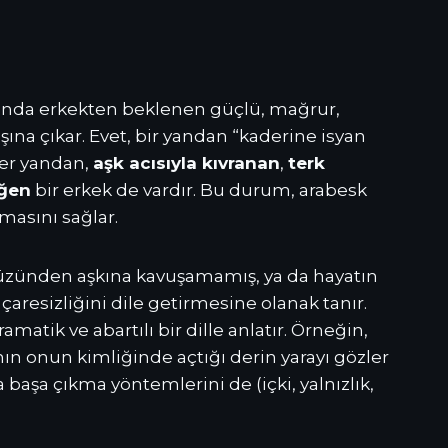
munda erkekten beklenen güçlü, mağrur,
şına çıkar. Evet, bir yandan “kaderine isyan
ğer yandan,
aşk acısıyla kıvranan
,
terk
eğen
bir erkek de vardır. Bu durum, arabesk
masını sağlar.
 yüzünden aşkına kavuşamamış, ya da hayatın
 çaresizliğini dile getirmesine olanak tanır.
atik ve abartılı bir dille anlatır. Örneğin,
ımın onun kimliğinde açtığı derin yarayı gözler
başa çıkma yöntemlerini de (içki, yalnızlık,