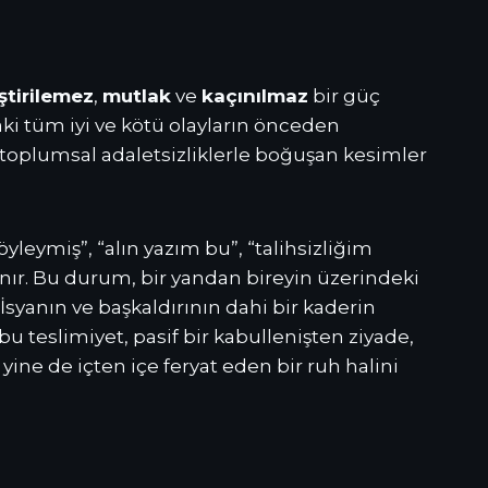
ştirilemez
,
mutlak
ve
kaçınılmaz
bir güç
daki tüm iyi ve kötü olayların önceden
ve toplumsal adaletsizliklerle boğuşan kesimler
öyleymiş”, “alın yazım bu”, “talihsizliğim
tanır. Bu durum, bir yandan bireyin üzerindeki
İsyanın ve başkaldırının dahi bir kaderin
u teslimiyet, pasif bir kabullenişten ziyade,
ine de içten içe feryat eden bir ruh halini