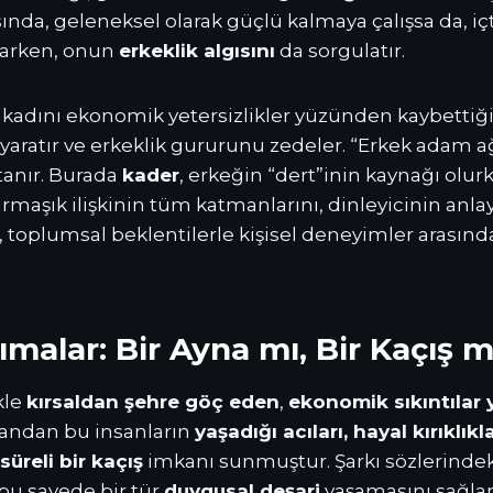
sında, geleneksel olarak güçlü kalmaya çalışsa da, içt
çarken, onun
erkeklik algısını
da sorgulatır.
iği kadını ekonomik yetersizlikler yüzünden kaybett
” yaratır ve erkeklik gururunu zedeler. “Erkek adam 
tanır. Burada
kader
, erkeğin “dert”inin kaynağı olur
karmaşık ilişkinin tüm katmanlarını, dinleyicinin anla
 toplumsal beklentilerle kişisel deneyimler arasında
malar: Bir Ayna mı, Bir Kaçış m
kle
kırsaldan şehre göç eden
,
ekonomik sıkıntılar
 yandan bu insanların
yaşadığı acıları, hayal kırıklık
süreli bir kaçış
imkanı sunmuştur. Şarkı sözlerindek
bu sayede bir tür
duygusal deşarj
yaşamasını sağlam