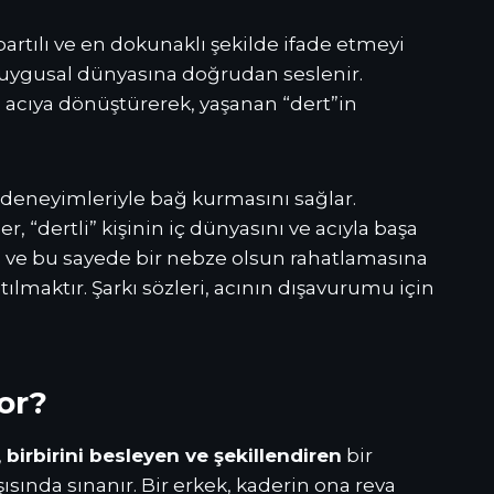
abartılı ve en dokunaklı şekilde ifade etmeyi
 duygusal dünyasına doğrudan seslenir.
al acıya dönüştürerek, yaşanan “dert”in
i deneyimleriyle bağ kurmasını sağlar.
“dertli” kişinin iç dünyasını ve acıyla başa
na ve bu sayede bir nebze olsun rahatlamasına
tılmaktır. Şarkı sözleri, acının dışavurumu için
yor?
,
birbirini besleyen ve şekillendiren
bir
ısında sınanır. Bir erkek, kaderin ona reva