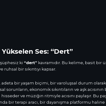
 Yükselen Ses: “Dert”
 şüphesiz ki
“dert”
kavramıdır. Bu kelime, basit bir 
ve ruhsal bir sıkıntıyı kapsar.
 adeta bir yaşam biçimi, bir varoluşsal durum olarak 
l sorunların, ekonomik sıkıntıların ve aşk acısının b
ı hisseder ve müziğin ritmiyle acısını paylaşır. Bu p
da bir terapi aracı, bir dayanışma platformu haline g