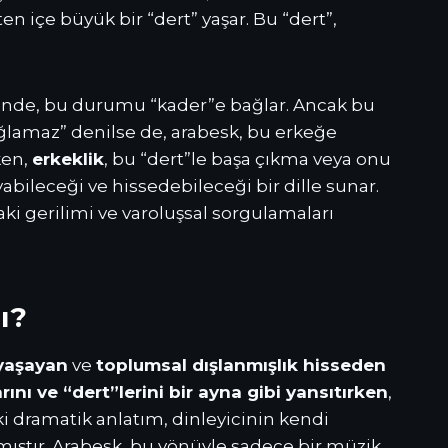
en içe büyük bir “dert” yaşar. Bu “dert”,
iğinde, bu durumu “kader”e bağlar. Ancak bu
ağlamaz” denilse de, arabesk, bu erkeğe
ken,
erkeklik
, bu “dert”le başa çıkma veya onu
yabileceği ve hissedebileceği bir dille sunar.
ki gerilimi ve varoluşsal sorgulamaları
ı?
 yaşayan
ve
toplumsal dışlanmışlık hisseden
larını ve “dert”lerini bir ayna gibi yansıtırken
,
i dramatik anlatım, dinleyicinin kendi
ıştır. Arabesk, bu yönüyle sadece bir müzik