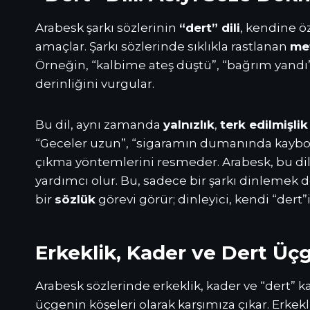
Arabesk şarkı sözlerinin
“dert” dili
, kendine öz
amaçlar. Şarkı sözlerinde sıklıkla rastlanan
me
Örneğin, “kalbime ateş düştü”, “bağrım yandı”,
derinliğini vurgular.
Bu dil, aynı zamanda
yalnızlık
,
terk edilmişlik
“Geceler uzun”, “sigaramın dumanında kaybolur
çıkma yöntemlerini resmeder. Arabesk, bu dili 
yardımcı olur. Bu, sadece bir şarkı dinlemek 
bir
sözlük
görevi görür; dinleyici, kendi “dert
Erkeklik, Kader ve Dert Üçge
Arabesk sözlerinde erkeklik, kader ve “dert” k
üçgenin köşeleri olarak karşımıza çıkar. Erkekl