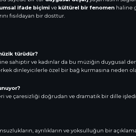
umsal ifade biçimi
ve
kültürel bir fenomen
haline 
nı fısıldayan bir dosttur.
müzik türüdür?
lesine sahiptir ve kadınlar da bu müziğin duygusal d
erkek dinleyicilerle özel bir bağ kurmasına neden olab
lunuyor?
ri ve çaresizliği doğrudan ve dramatik bir dille işlediğ
zlukların, ayrılıkların ve yoksulluğun bir açıklaması