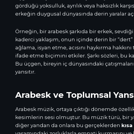
gördüğü yoksulluk, ayrılık veya haksızlık karşı
erkeğin duygusal dünyasında derin yaralar a
Örneğin, bir arabesk şarkıda bir erkek, sevd
kaderci yaklaşım, onun içinde derin bir “dert
ağlama, isyan etme, acısını haykırma hakkını 
ifade etme biçimini etkiler. Şarkı sözleri, bu 
Bu üçgen, bireyin iç dünyasındaki çatışmaları,
yansıtır.
Arabesk ve Toplumsal Yansı
Arabesk müzik, ortaya çıktığı dönemde özelli
kesimlerin sesi olmuştur. Bu müzik türü, bir
diğer yandan da onlara bu gerçeklerden
kısa 
yaşamındaki zorluklarla empati kurmasını ve 