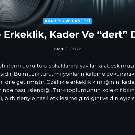
ARABESK VE FANTEZI
Erkeklik, Kader Ve “dert” D
Mart 31, 2026
irlerin gürültülü sokaklarına yayılan arabesk müzik,
asıdır. Bu müzik türü, milyonların kalbine dokunarak
i dile getirmiştir. Özellikle erkeklik kimliğinin, kader
erinde nasıl işlendiği, Türk toplumunun kolektif bili
irbirleriyle nasıl etkileşime girdiğini ve dinleyicis