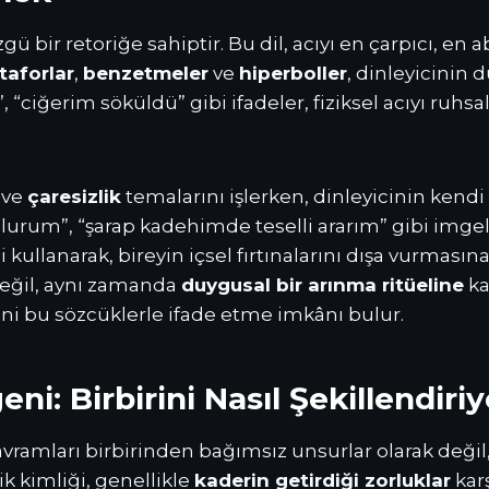
gü bir retoriğe sahiptir. Bu dil, acıyı en çarpıcı, en 
taforlar
,
benzetmeler
ve
hiperboller
, dinleyicinin
 “ciğerim söküldü” gibi ifadeler, fiziksel acıyı ruhs
ve
çaresizlik
temalarını işlerken, dinleyicinin kend
um”, “şarap kadehimde teselli ararım” gibi imgeler, 
kullanarak, bireyin içsel fırtınalarını dışa vurması
değil, aynı zamanda
duygusal bir arınma ritüeline
ka
”ini bu sözcüklerle ifade etme imkânı bulur.
ni: Birbirini Nasıl Şekillendiri
avramları birbirinden bağımsız unsurlar olarak değil
ik kimliği, genellikle
kaderin getirdiği zorluklar
karş