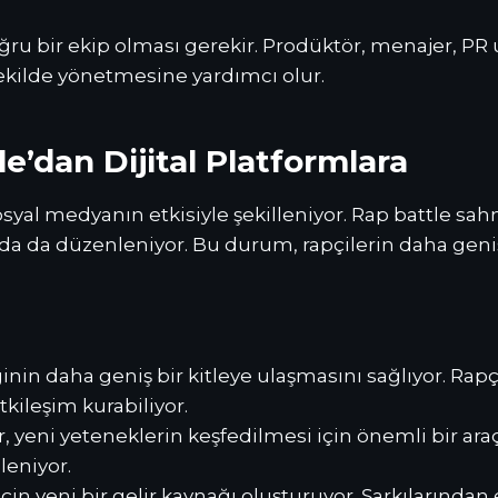
doğru bir ekip olması gerekir. Prodüktör, menajer, P
 şekilde yönetmesine yardımcı olur.
e’dan Dijital Platformlara
syal medyanın etkisiyle şekilleniyor. Rap battle sahn
 da düzenleniyor. Bu durum, rapçilerin daha geniş b
inin daha geniş bir kitleye ulaşmasını sağlıyor. Rapçil
tkileşim kurabiliyor.
r, yeni yeteneklerin keşfedilmesi için önemli bir araç
leniyor.
 için yeni bir gelir kaynağı oluşturuyor. Şarkılarından e