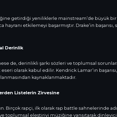
ine getirdiği yeniliklerle mainstream’de büyük bir 
rca hayranı etkilemeyi başarmıştır. Drake’in başarısı
l Derinlik
 de, derinlikli şarkı sözleri ve toplumsal sorunlara 
seri olarak kabul edilir. Kendrick Lamar’ın başarısı
kullanmasından kaynaklanmaktadır.
erden Listelerin Zirvesine
ın. Birçok rapçi, ilk olarak rap battle sahnelerinde
 ve toplumsal eleştiriyi müziğine yansıtarak dinleyici