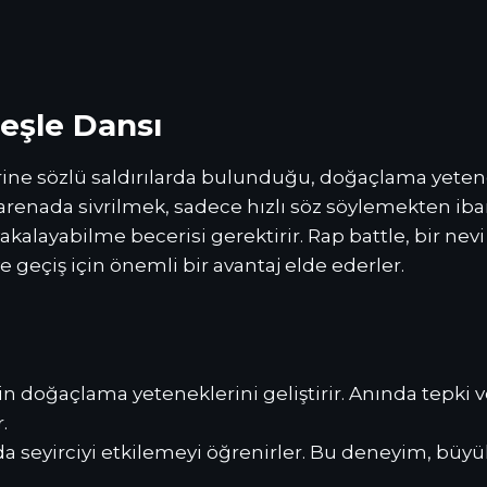
teşle Dansı
irlerine sözlü saldırılarda bulunduğu, doğaçlama yeten
arenada sivrilmek, sadece hızlı söz söylemekten ibar
yakalayabilme becerisi gerektirir. Rap battle, bir nev
geçiş için önemli bir avantaj elde ederler.
in doğaçlama yeteneklerini geliştirir. Anında tepki v
.
rda seyirciyi etkilemeyi öğrenirler. Bu deneyim, büy