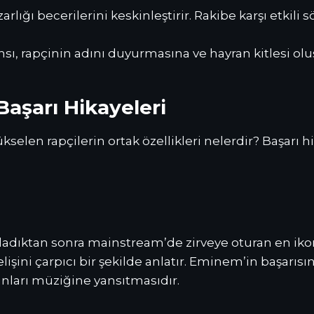
arlığı becerilerini keskinleştirir. Rakibe karşı etkili
ansı, rapçinin adını duyurmasına ve hayran kitlesi ol
aşarı Hikayeleri
elen rapçilerin ortak özellikleri nelerdir? Başarı h
dıktan sonra mainstream’de zirveye oturan en ikonik
ini çarpıcı bir şekilde anlatır. Eminem’in başarısını
unları müziğine yansıtmasıdır.