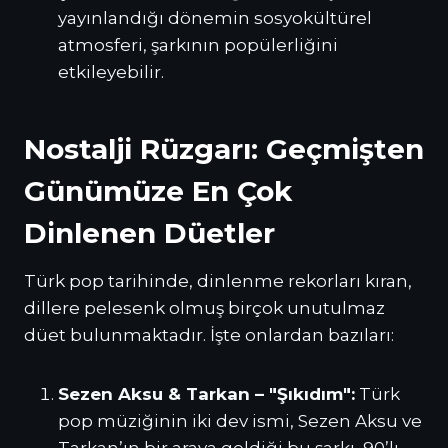
yayınlandığı dönemin sosyokültürel
atmosferi, şarkının popülerliğini
etkileyebilir.
Nostalji Rüzgarı: Geçmişten
Günümüze En Çok
Dinlenen Düetler
Türk pop tarihinde, dinlenme rekorları kıran,
dillere pelesenk olmuş birçok unutulmaz
düet bulunmaktadır. İşte onlardan bazıları:
Sezen Aksu & Tarkan – "Şıkıdım":
Türk
pop müziğinin iki dev ismi, Sezen Aksu ve
Tarkan’ın bir araya geldiği bu şarkı, 90’lı