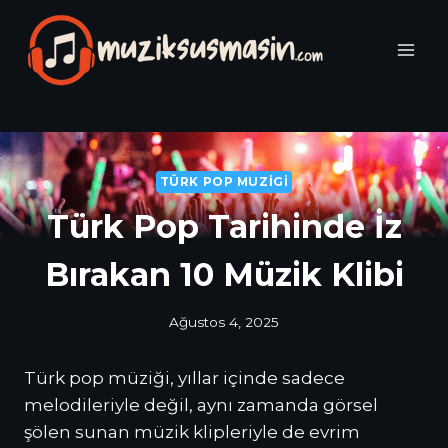
Skip
to
content
TÜRK POP MUZIGI
Türk Pop Tarihinde İz
Bırakan 10 Müzik Klibi
Ağustos 4, 2025
Türk pop müziği, yıllar içinde sadece
melodileriyle değil, aynı zamanda görsel
şölen sunan müzik klipleriyle de evrim