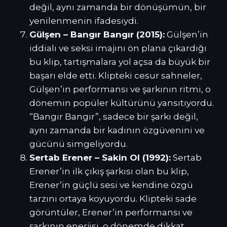
değil, aynı zamanda bir dönüşümün, bir
yenilenmenin ifadesiydi.
Gülşen – Bangır Bangır (2015):
Gülşen’in
iddialı ve seksi imajını ön plana çıkardığı
bu klip, tartışmalara yol açsa da büyük bir
başarı elde etti. Klipteki cesur sahneler,
Gülşen’in performansı ve şarkının ritmi, o
dönemin popüler kültürünü yansıtıyordu.
“Bangır Bangır”, sadece bir şarkı değil,
aynı zamanda bir kadının özgüvenini ve
gücünü simgeliyordu.
Sertab Erener – Sakin Ol (1992):
Sertab
Erener’in ilk çıkış şarkısı olan bu klip,
Erener’in güçlü sesi ve kendine özgü
tarzını ortaya koyuyordu. Klipteki sade
görüntüler, Erener’in performansı ve
şarkının enerjisi, o dönemde dikkat