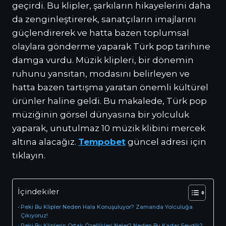
geçirdi. Bu klipler, şarkıların hikayelerini daha
da zenginleştirerek, sanatçıların imajlarını
güçlendirerek ve hatta bazen toplumsal
olaylara gönderme yaparak Türk pop tarihine
damga vurdu. Müzik klipleri, bir dönemin
ruhunu yansıtan, modasını belirleyen ve
hatta bazen tartışma yaratan önemli kültürel
ürünler haline geldi. Bu makalede, Türk pop
müziğinin görsel dünyasına bir yolculuk
yaparak, unutulmaz 10 müzik klibini mercek
altına alacağız.
Tempobet
güncel adresi için
tıklayın.
İçindekiler
Peki Bu Klipler Neden Hala Konuşuluyor? Zamanda Yolculuğa
Çıkıyoruz!
Peki Bu Kliplerin Ortak Özellikleri Neler? Neden Bu Kadar Sevdik?